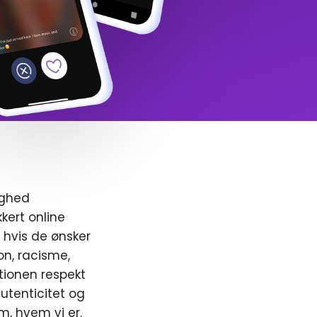
ighed
kert online
, hvis de ønsker
ion, racisme,
ionen respekt
utenticitet og
m, hvem vi er.