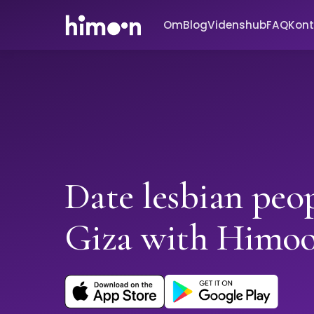
Om
Blog
Videnshub
FAQ
Kont
Date lesbian peop
Giza with Himo