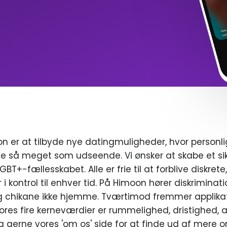
n er at tilbyde nye datingmuligheder, hvor personl
e så meget som udseende. Vi ønsker at skabe et sik
T+-fællesskabet. Alle er frie til at forblive diskrete
r i kontrol til enhver tid. På Himoon hører diskriminat
chikane ikke hjemme. Tværtimod fremmer applikat
ores fire kerneværdier er rummelighed, dristighed, a
g gerne vores 'om os' side for at finde ud af mere o