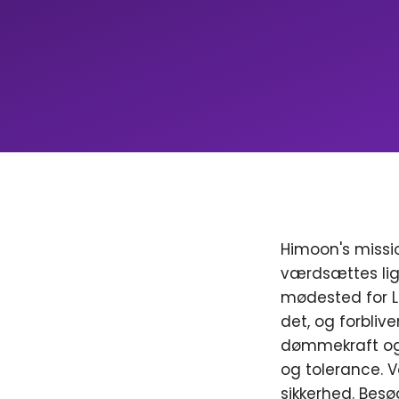
Himoon's missio
værdsættes lig
mødested for LGB
det, og forblive
dømmekraft og 
og tolerance. V
sikkerhed. Besø