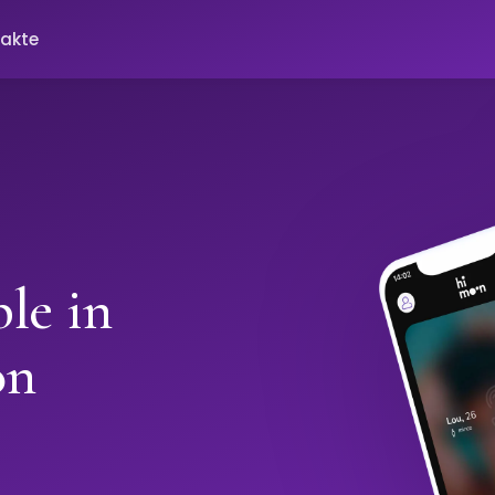
akte
le in
on