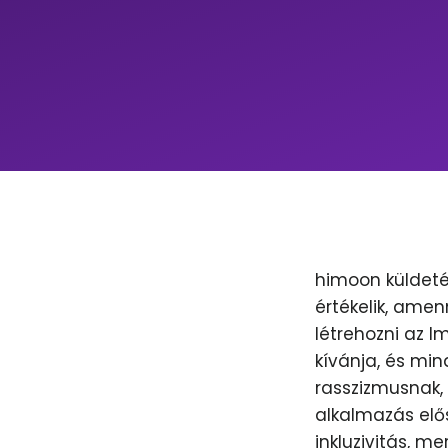
himoon küldeté
értékelik, amen
létrehozni az 
kívánja, és min
rasszizmusnak, 
alkalmazás elős
inkluzivitás, m