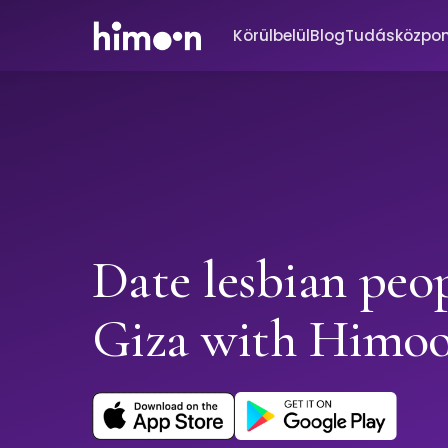
Körülbelül
Blog
Tudásközpo
Date lesbian peop
Giza with Himo