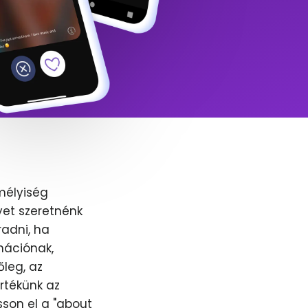
mélyiség
yet szeretnénk
adni, ha
nációnak,
őleg, az
értékünk az
sson el a "about