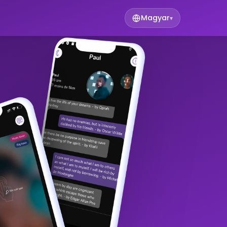
Magyar
▾