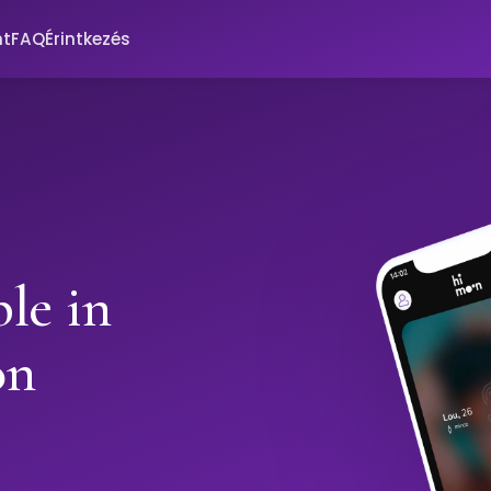
nt
FAQ
Érintkezés
le in
on