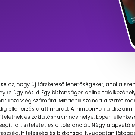
se az, hogy új társkereső lehetőségeket, ahol a sze
nyire úgy néz ki. Egy biztonságos online találkozóhel
lmbt közösség számára. Mindenki szabad diszkrét mar
dig ellenőrzés alatt marad. A himoon-on a diszkrimi
ítéletnek és zaklatásnak nincs helye. Éppen ellenkez
egíti a tiszteletet és a toleranciát. Négy alapvető 
erészség, hitelesség és biztonság. Nyugodtan látoga