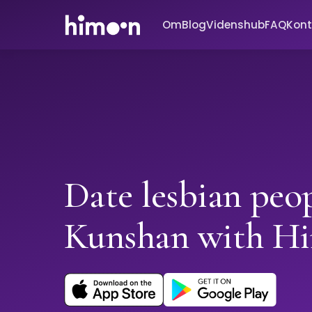
Om
Blog
Videnshub
FAQ
Kont
Date lesbian peop
Kunshan with H