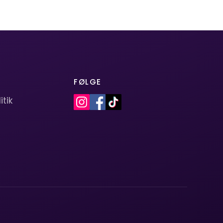
FØLGE
itik