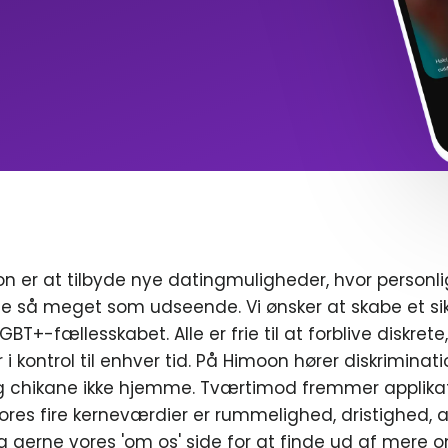
n er at tilbyde nye datingmuligheder, hvor personl
e så meget som udseende. Vi ønsker at skabe et sik
T+-fællesskabet. Alle er frie til at forblive diskrete
r i kontrol til enhver tid. På Himoon hører diskriminat
chikane ikke hjemme. Tværtimod fremmer applikat
ores fire kerneværdier er rummelighed, dristighed, a
g gerne vores 'om os' side for at finde ud af mere o