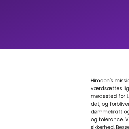
Himoon's missio
værdsættes lig
mødested for LGB
det, og forblive
dømmekraft og 
og tolerance. V
sikkerhed. Besø