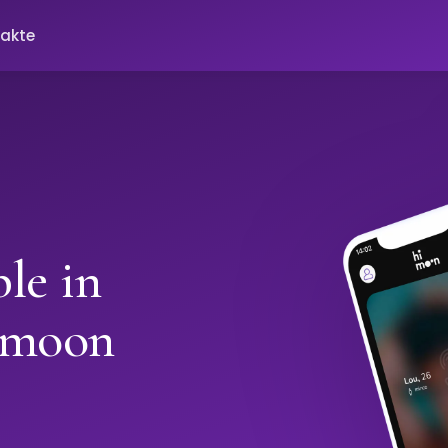
akte
le in
imoon