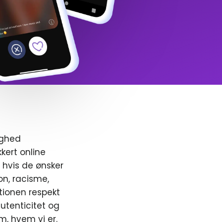
ighed
kert online
, hvis de ønsker
ion, racisme,
ionen respekt
utenticitet og
m, hvem vi er.