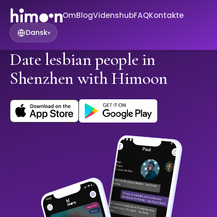
Om
Blog
Videnshub
FAQ
Kontakte
Dansk
▾
Date lesbian people in
Shenzhen with Himoon