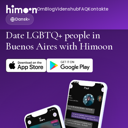
Om
Blog
Videnshub
FAQ
Kontakte
Dansk
▾
Date LGBTQ+ people in
Buenos Aires with Himoon