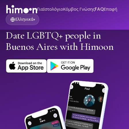
Για
Ιστολόγιο
Κόμβος Γνώσης
FAQ
Επαφή
Ελληνικά
▾
Date LGBTQ+ people in
Buenos Aires with Himoon