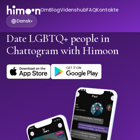
Om
Blog
Videnshub
FAQ
Kontakte
Dansk
▾
Date LGBTQ+ people in
Chattogram with Himoon