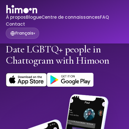
À propos
Blogue
Centre de connaissances
FAQ
Contact
Français
▾
Date LGBTQ+ people in
Chattogram with Himoon