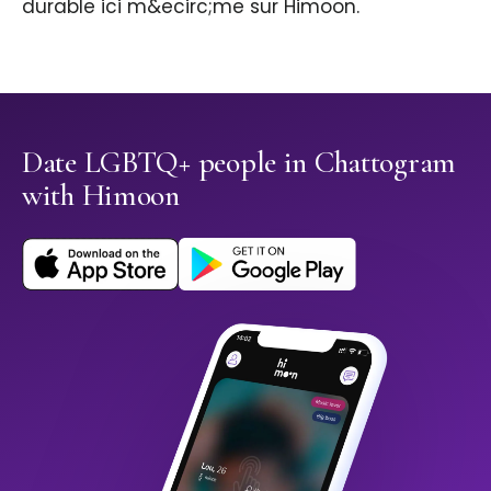
durable ici m&ecirc;me sur Himoon.
Date LGBTQ+ people in Chattogram
with Himoon