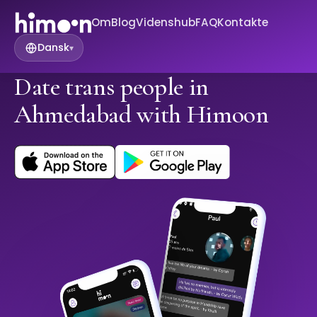
Om
Blog
Videnshub
FAQ
Kontakte
Dansk
▾
Date trans people in
Ahmedabad with Himoon