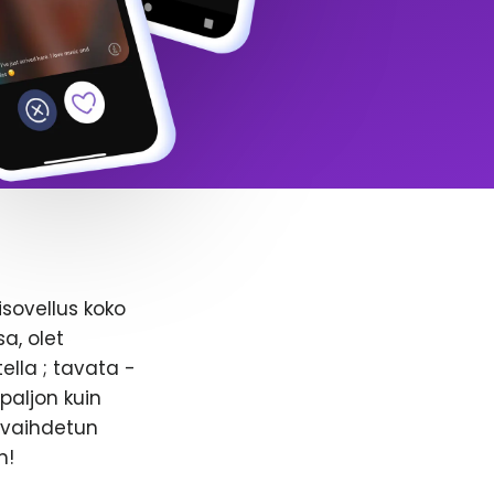
isovellus koko
a, olet
ella ; tavata -
paljon kuin
n vaihdetun
n!