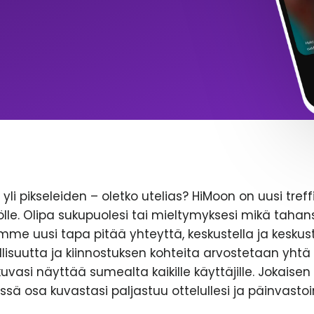
yli pikseleiden – oletko utelias? HiMoon on uusi treff
le. Olipa sukupuolesi tai mieltymyksesi mikä tahans
emme uusi tapa pitää yhteyttä, keskustella ja keskust
lisuutta ja kiinnostuksen kohteita arvostetaan yhtä 
likuvasi näyttää sumealta kaikille käyttäjille. Jokaise
ssä osa kuvastasi paljastuu ottelullesi ja päinvastoi