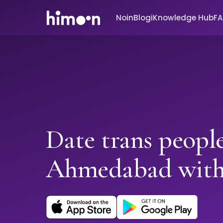
Noin
Blogi
Knowledge Hub
F
Date trans people
Ahmedabad wit