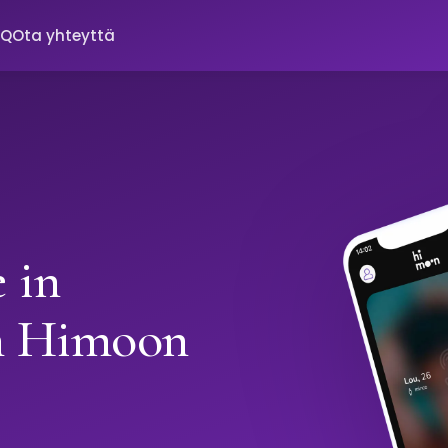
AQ
Ota yhteyttä
 in
h Himoon