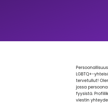
Persoonallisuus 
LGBTQ+-yhteisöl
tervetullut! Ol
jossa persoonal
fyysistä. Profii
viestin yhteyde