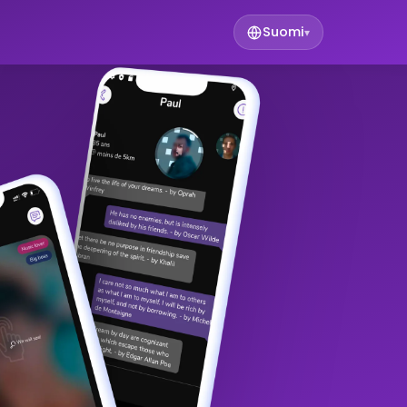
Suomi
▾