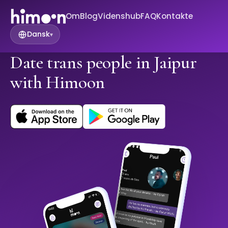
Om
Blog
Videnshub
FAQ
Kontakte
Dansk
▾
Date trans people in Jaipur
with Himoon