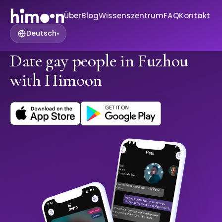
Über
Blog
Wissenszentrum
FAQ
Kontakt
Deutsch
▾
Date gay people in Fuzhou
with Himoon