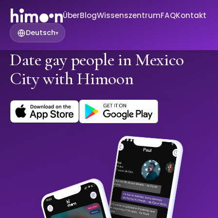
Über
Blog
Wissenszentrum
FAQ
Kontakt
Deutsch
▾
Date gay people in Mexico
City with Himoon