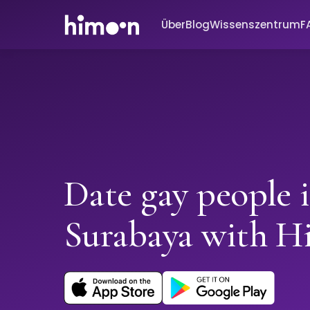
Über
Blog
Wissenszentrum
F
Date gay people 
Surabaya with 