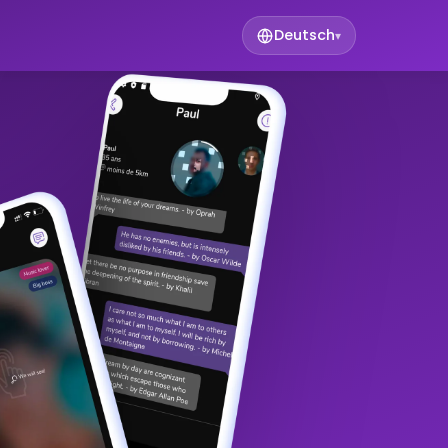
Deutsch
▾