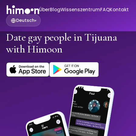
Über
Blog
Wissenszentrum
FAQ
Kontakt
Deutsch
▾
Date gay people in Tijuana
with Himoon