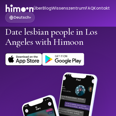
Über
Blog
Wissenszentrum
FAQ
Kontakt
Deutsch
▾
Date lesbian people in Los
Angeles with Himoon