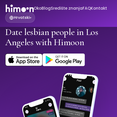
Oko
Blog
Središte znanja
FAQ
Kontakt
Hrvatski
▾
Date lesbian people in Los
Angeles with Himoon