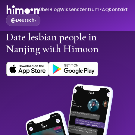
Über
Blog
Wissenszentrum
FAQ
Kontakt
Deutsch
▾
Date lesbian people in
Nanjing with Himoon