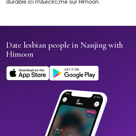
durable ici m&ecirc;me sur Himoon.
Date lesbian people in Nanjing with
Himoon