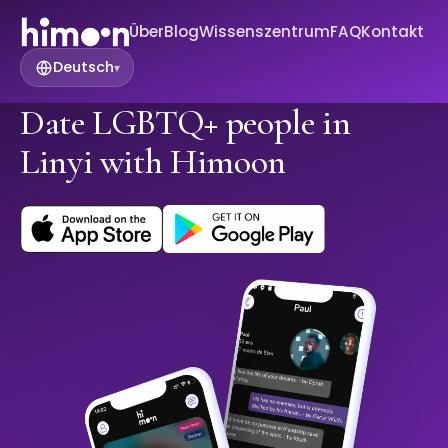
Über
Blog
Wissenszentrum
FAQ
Kontakt
Deutsch
▾
Date LGBTQ+ people in
Linyi with Himoon