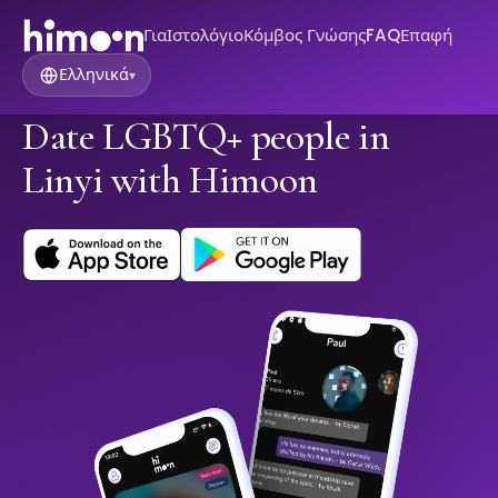
Για
Ιστολόγιο
Κόμβος Γνώσης
FAQ
Επαφή
Ελληνικά
▾
Date LGBTQ+ people in
Linyi with Himoon