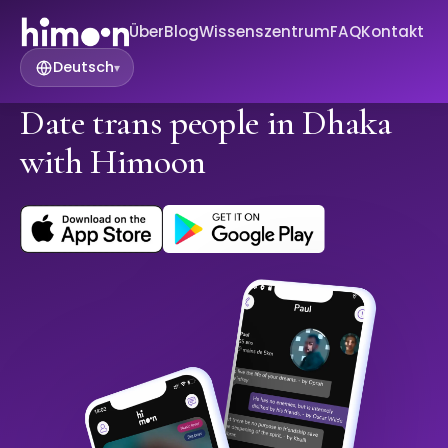
Über
Blog
Wissenszentrum
FAQ
Kontakt
Deutsch
▾
Date trans people in Dhaka
with Himoon