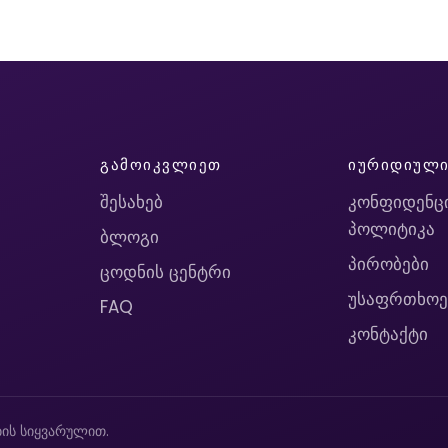
ᲒᲐᲛᲝᲘᲙᲕᲚᲘᲔᲗ
ᲘᲣᲠᲘᲓᲘᲣᲚ
შესახებ
კონფიდენც
პოლიტიკა
ბლოგი
პირობები
ცოდნის ცენტრი
უსაფრთხოე
FAQ
კონტაქტი
ის სიყვარულით.