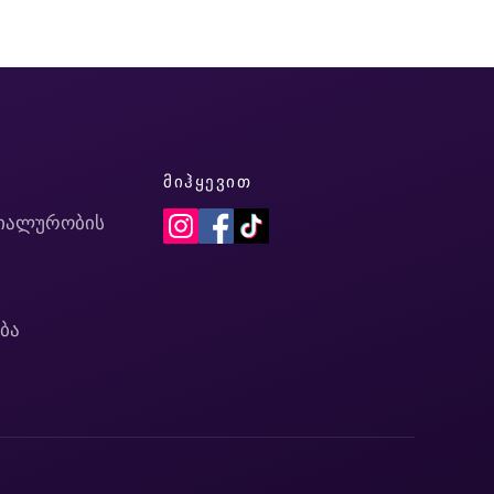
Ი
ᲛᲘᲰᲧᲔᲕᲘᲗ
იალურობის
ბა