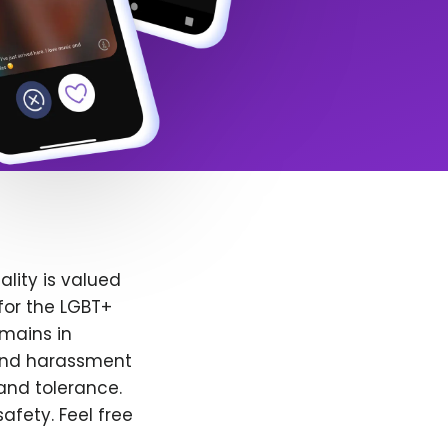
lity is valued
for the LGBT+
emains in
 and harassment
and tolerance.
afety. Feel free