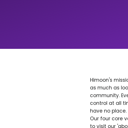
Himoon's missio
as much as loo
community. Ever
control at all
have no place. 
Our four core v
to visit our 'a