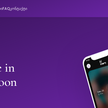
რი
FAQ
კონტაქტი
 in
oon