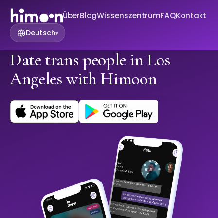
Über
Blog
Wissenszentrum
FAQ
Kontakt
Deutsch
▾
Date trans people in Los
Angeles with Himoon