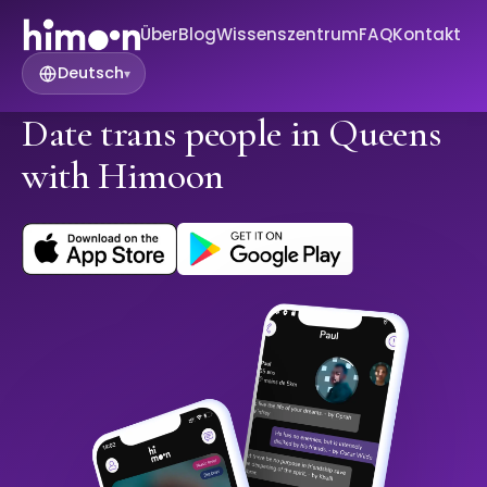
Über
Blog
Wissenszentrum
FAQ
Kontakt
Deutsch
▾
Date trans people in Queens
with Himoon