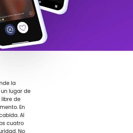
nde la
 un lugar de
libre de
omento. En
cabida. Al
ros cuatro
uridad. No