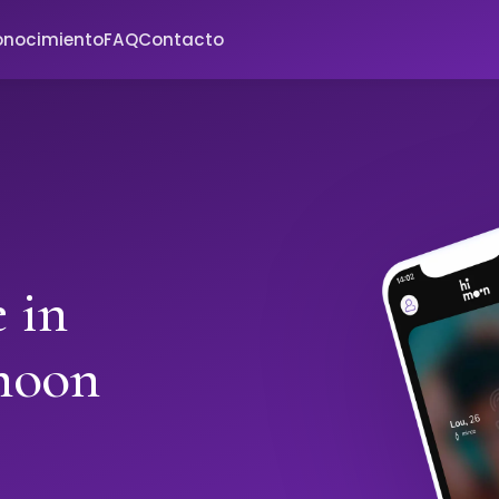
onocimiento
FAQ
Contacto
 in
moon