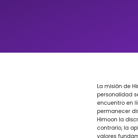
La misión de H
personalidad s
encuentro en l
permanecer dis
Himoon la discr
contrario, la a
valores fundam