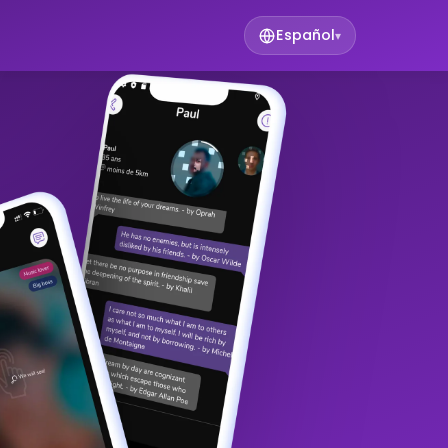
Español
▾