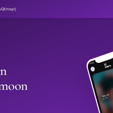
AQ
Επαφή
in
imoon