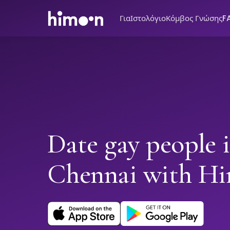
Για
Ιστολόγιο
Κόμβος Γνώσης
F
Date gay people 
Chennai with H