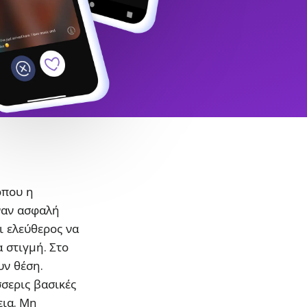
όπου η
ναν ασφαλή
ι ελεύθερος να
α στιγμή. Στο
υν θέση.
σσερις βασικές
εια. Μη