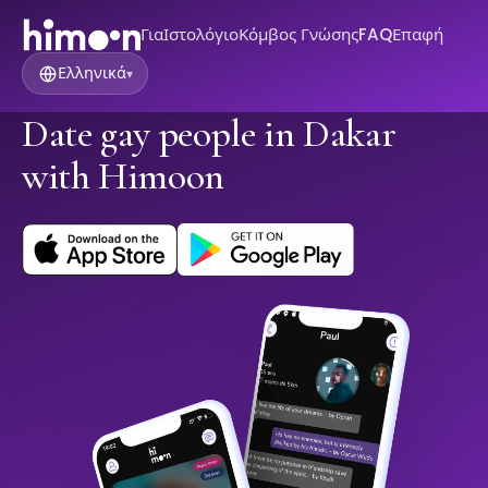
Για
Ιστολόγιο
Κόμβος Γνώσης
FAQ
Επαφή
Ελληνικά
▾
Date gay people in Dakar
with Himoon