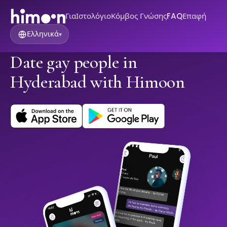
Για
Ιστολόγιο
Κόμβος Γνώσης
FAQ
Επαφή
Ελληνικά
▾
Date gay people in
Hyderabad with Himoon