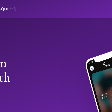
AQ
Επαφή
in
th