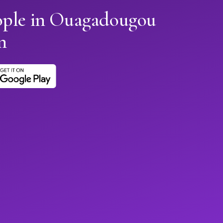
ople in Ouagadougou
n