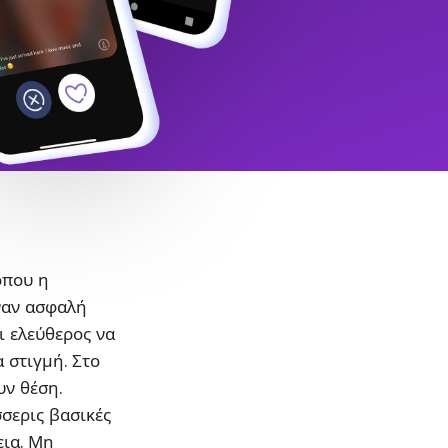
όπου η
ναν ασφαλή
ι ελεύθερος να
α στιγμή. Στο
υν θέση.
σσερις βασικές
εια. Μη