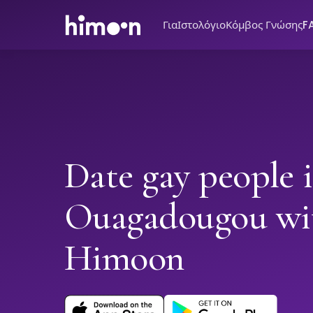
Για
Ιστολόγιο
Κόμβος Γνώσης
F
Date gay people 
Ouagadougou wi
Himoon