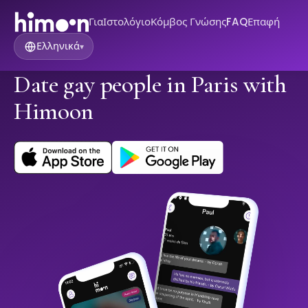
Για
Ιστολόγιο
Κόμβος Γνώσης
FAQ
Επαφή
Ελληνικά
▾
Date gay people in Paris with
Himoon