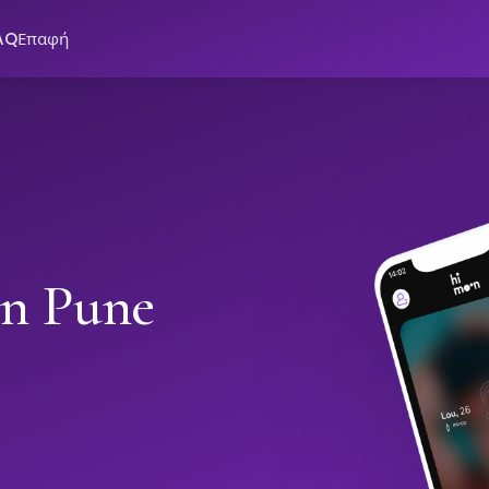
AQ
Επαφή
in Pune