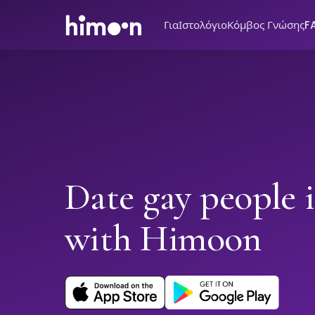
Για
Ιστολόγιο
Κόμβος Γνώσης
F
Date gay people 
with Himoon