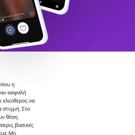
όπου η
ναν ασφαλή
ι ελεύθερος να
α στιγμή. Στο
υν θέση.
σσερις βασικές
εια. Μη