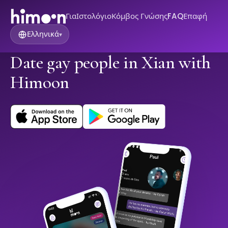
Για
Ιστολόγιο
Κόμβος Γνώσης
FAQ
Επαφή
Ελληνικά
▾
Date gay people in Xian with
Himoon