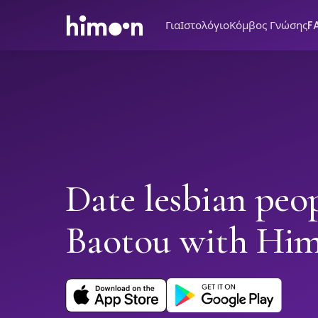
Για
Ιστολόγιο
Κόμβος Γνώσης
F
Date lesbian peop
Baotou with Hi