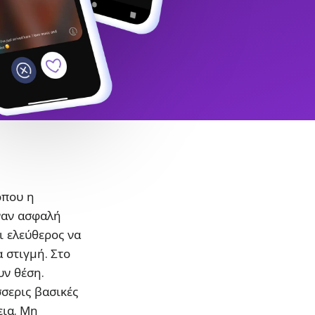
όπου η
ναν ασφαλή
ι ελεύθερος να
α στιγμή. Στο
υν θέση.
σσερις βασικές
εια. Μη