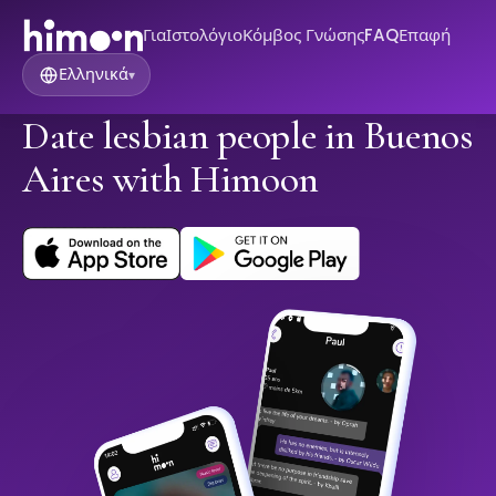
Για
Ιστολόγιο
Κόμβος Γνώσης
FAQ
Επαφή
Ελληνικά
▾
Date lesbian people in Buenos
Aires with Himoon