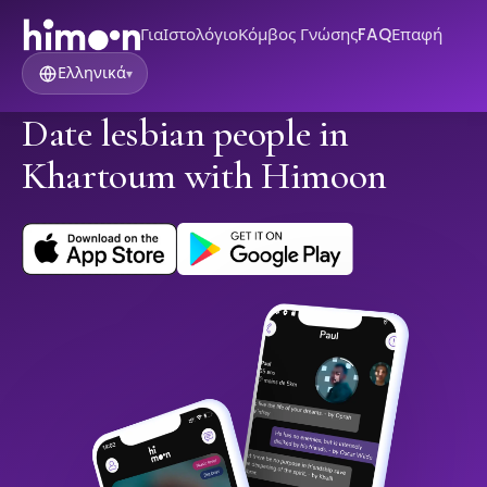
Για
Ιστολόγιο
Κόμβος Γνώσης
FAQ
Επαφή
Ελληνικά
▾
Date lesbian people in
Khartoum with Himoon