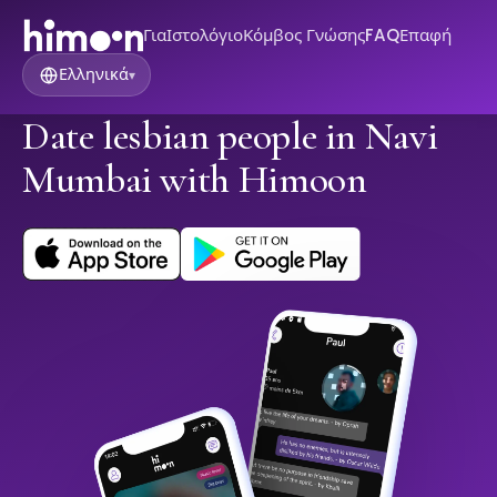
Για
Ιστολόγιο
Κόμβος Γνώσης
FAQ
Επαφή
Ελληνικά
▾
Date lesbian people in Navi
Mumbai with Himoon