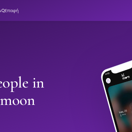
AQ
Επαφή
ople in
imoon