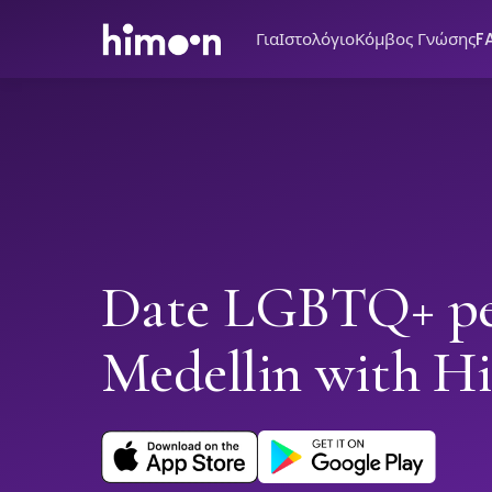
Για
Ιστολόγιο
Κόμβος Γνώσης
F
Date LGBTQ+ pe
Medellin with H