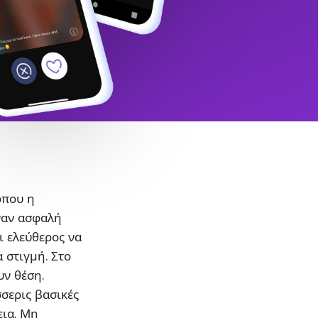
όπου η
ναν ασφαλή
ι ελεύθερος να
α στιγμή. Στο
υν θέση.
σσερις βασικές
εια. Μη