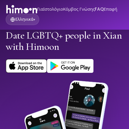
Για
Ιστολόγιο
Κόμβος Γνώσης
FAQ
Επαφή
Ελληνικά
▾
Date LGBTQ+ people in Xian
with Himoon