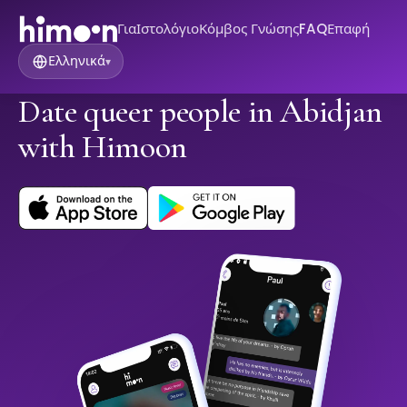
Για
Ιστολόγιο
Κόμβος Γνώσης
FAQ
Επαφή
Ελληνικά
▾
Date queer people in Abidjan
with Himoon