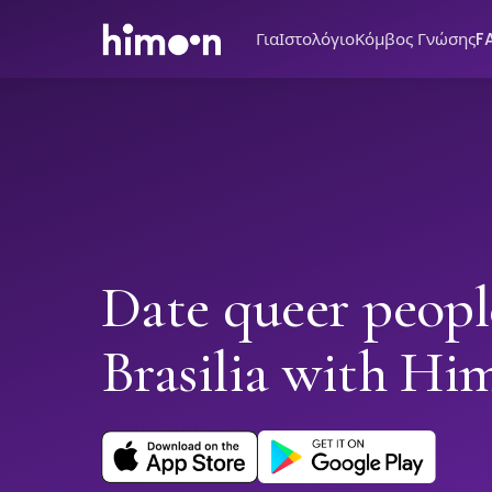
Για
Ιστολόγιο
Κόμβος Γνώσης
F
Date queer peopl
Brasilia with Hi