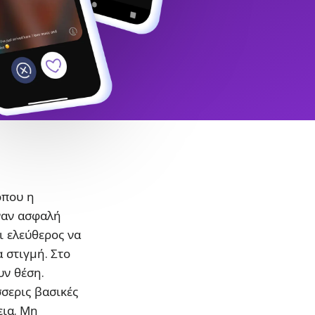
όπου η
ναν ασφαλή
ι ελεύθερος να
α στιγμή. Στο
υν θέση.
σσερις βασικές
εια. Μη