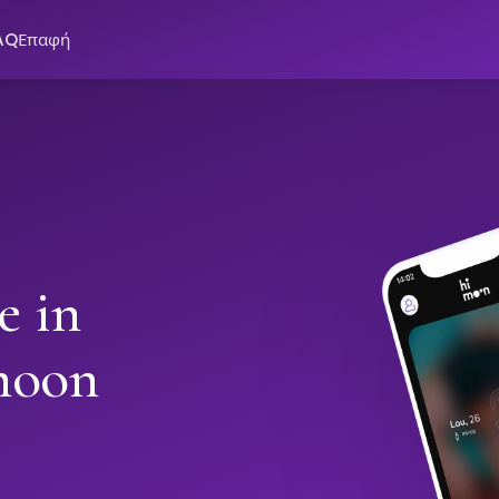
AQ
Επαφή
e in
moon