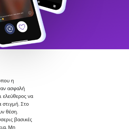
όπου η
ναν ασφαλή
ι ελεύθερος να
α στιγμή. Στο
υν θέση.
σσερις βασικές
εια. Μη