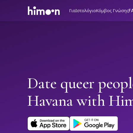
Για
Ιστολόγιο
Κόμβος Γνώσης
F
Date queer peopl
Havana with Hi