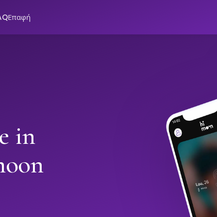
AQ
Επαφή
e in
moon