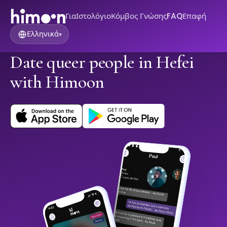
Για
Ιστολόγιο
Κόμβος Γνώσης
FAQ
Επαφή
Ελληνικά
▾
Date queer people in Hefei
with Himoon