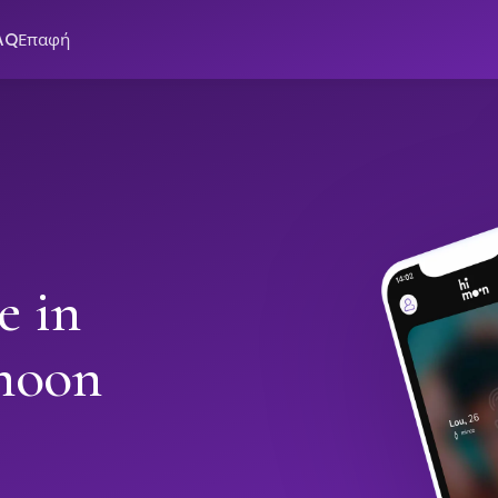
AQ
Επαφή
e in
moon