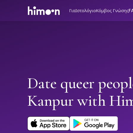
Για
Ιστολόγιο
Κόμβος Γνώσης
F
Date queer peopl
Kanpur with Hi