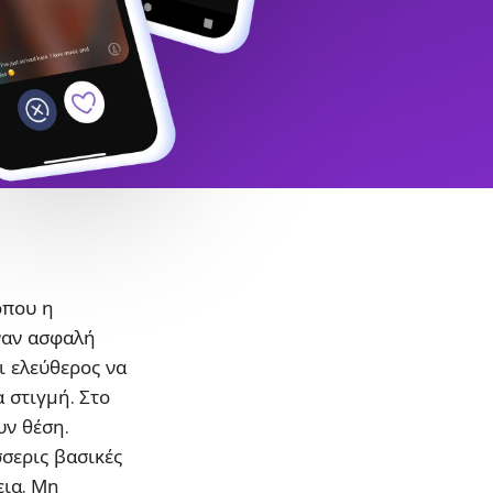
όπου η
ναν ασφαλή
ι ελεύθερος να
α στιγμή. Στο
υν θέση.
σσερις βασικές
εια. Μη