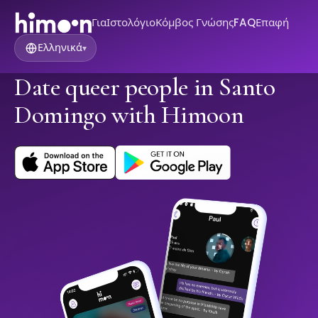
Για
Ιστολόγιο
Κόμβος Γνώσης
FAQ
Επαφή
Ελληνικά
▾
Date queer people in Santo
Domingo with Himoon