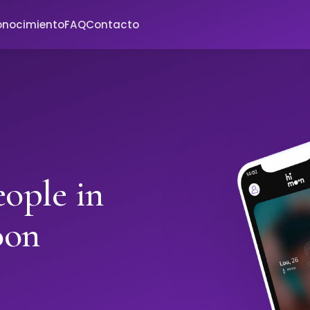
onocimiento
FAQ
Contacto
ople in
oon