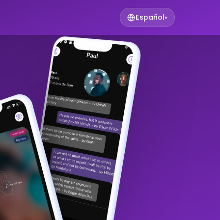
Español
▾