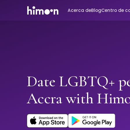
Acerca de
Blog
Centro de c
Date LGBTQ+ pe
Accra with Him