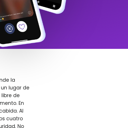
nde la
 un lugar de
libre de
omento. En
cabida. Al
ros cuatro
uridad. No