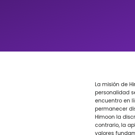
La misión de H
personalidad s
encuentro en l
permanecer dis
Himoon la discr
contrario, la a
valores fundam