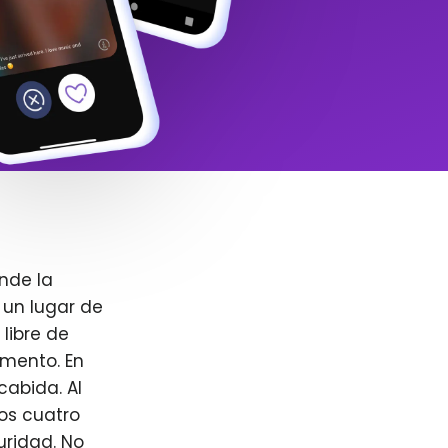
nde la
 un lugar de
libre de
omento. En
cabida. Al
ros cuatro
uridad. No