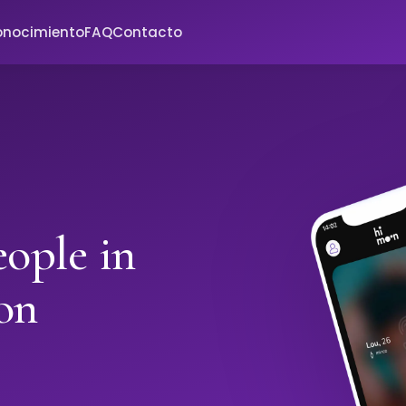
onocimiento
FAQ
Contacto
ople in
on