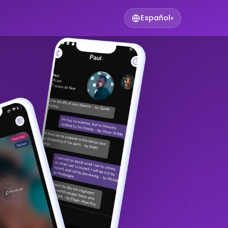
Español
▾