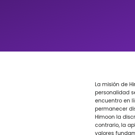
La misión de H
personalidad s
encuentro en l
permanecer dis
Himoon la discr
contrario, la a
valores fundam