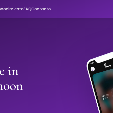
onocimiento
FAQ
Contacto
e in
moon