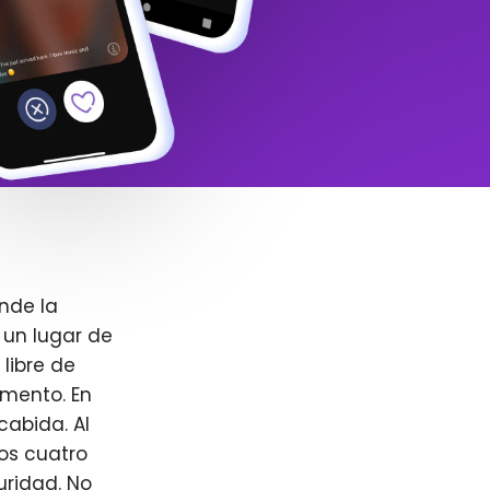
nde la
 un lugar de
libre de
omento. En
cabida. Al
ros cuatro
uridad. No