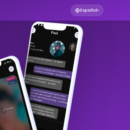
Español
▾