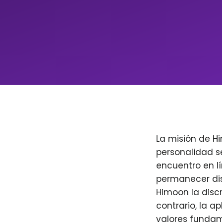
La misión de H
personalidad s
encuentro en l
permanecer dis
Himoon la discr
contrario, la a
valores fundam