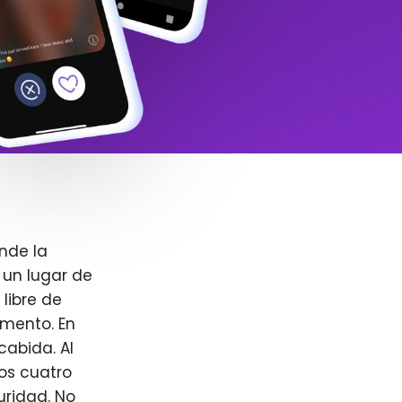
nde la
 un lugar de
libre de
omento. En
cabida. Al
ros cuatro
uridad. No