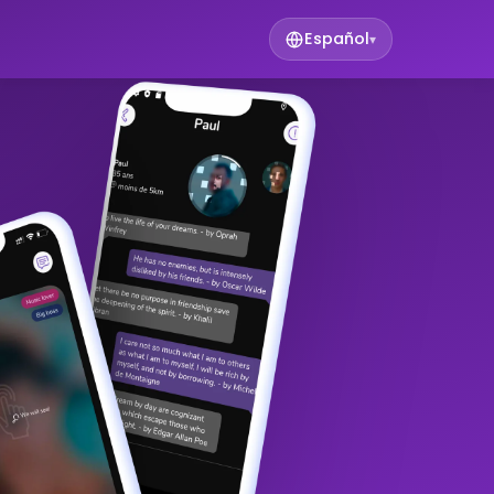
Español
▾