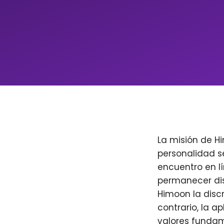
La misión de H
personalidad s
encuentro en l
permanecer dis
Himoon la discr
contrario, la a
valores fundam