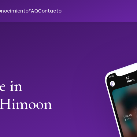
onocimiento
FAQ
Contacto
e in
h Himoon