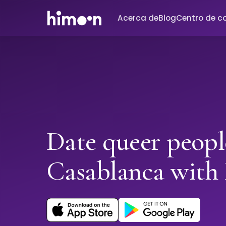
Acerca de
Blog
Centro de c
Date queer peopl
Casablanca wit