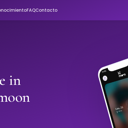
onocimiento
FAQ
Contacto
e in
imoon