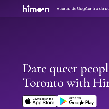
Acerca de
Blog
Centro de c
Date queer peopl
Toronto with H