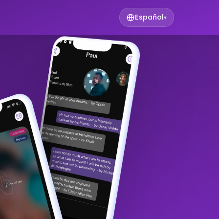
Español
▾