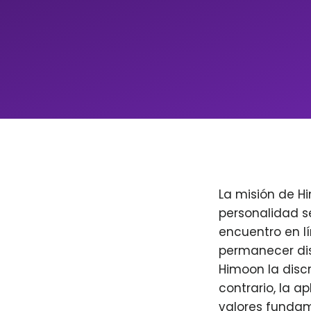
La misión de H
personalidad s
encuentro en l
permanecer dis
Himoon la discr
contrario, la a
valores fundam