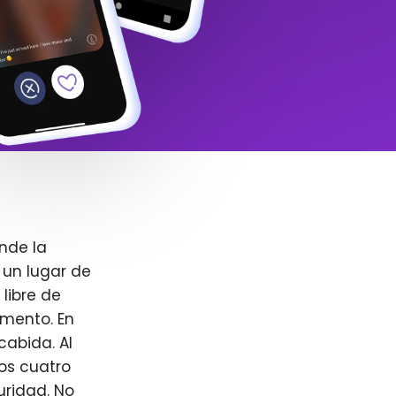
nde la
 un lugar de
libre de
omento. En
cabida. Al
ros cuatro
uridad. No